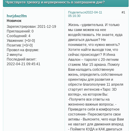
Чувствуете тревогу и неуверенность в завтрашнем дне?
Поделиться
2022-04-11
1
hvrjdwzlfm
05:16:30
Новичок
Жизнь –удивительна. И только
Зарегистрирован
: 2021-12-19
мы сами можем на нее
Приглашений:
0
воздействовать. Не знаете, куда
Сообщений:
4
двигаться дальше? Не
Уважение:
[+0/-0]
понимаете, что нужно менять?
Позитив:
[+0/-0]
Хотите найти выходв том, что
Провел на форуме:
сейчас происходит? Я Инна
2 минуты
Последний визит:
Авалон – таролог с 20-летним
2022-04-21 09:45:41
стажем. Маг 15 аркана. Помогу
Вам наладить собственную
жизнь, определить собственные
ориентиры для развития и
обрести благополучие 11 апреля
стартует интенсив «Таро: 3D
взгляд», на котором Вы:
-Получите все ответы на
жизненно важные вопросы. -
Приведете себя в комфортное
состояние- Пересмотрите свои
активы - Выясните, чего еще Вам
не хватает для движения вперед
- Поймете КУДА и КАК двигаться