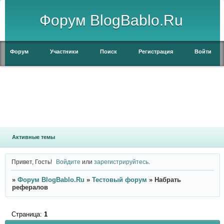
Форум BlogBablo.Ru
Форум
Участники
Поиск
Регистрация
Войти
Активные темы
Привет, Гость!
Войдите
или
зарегистрируйтесь
.
»
Форум BlogBablo.Ru
»
Тестовый форум
»
Набрать
рефералов
Страница:
1