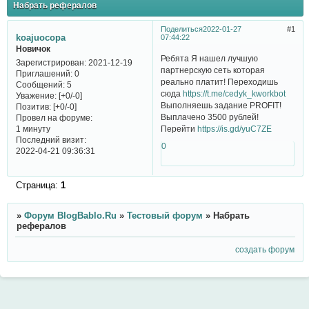
Набрать рефералов
Поделиться
2022-01-27
1
koajuocopa
07:44:22
Новичок
Ребята Я нашел лучшую
Зарегистрирован
: 2021-12-19
партнерскую сеть которая
Приглашений:
0
реально платит! Переходишь
Сообщений:
5
сюда
https://t.me/cedyk_kworkbot
Уважение:
[+0/-0]
Выполняешь задание PROFIT!
Позитив:
[+0/-0]
Выплачено 3500 рублей!
Провел на форуме:
Перейти
https://is.gd/yuC7ZE
1 минуту
Последний визит:
0
2022-04-21 09:36:31
Страница:
1
»
Форум BlogBablo.Ru
»
Тестовый форум
»
Набрать
рефералов
создать форум