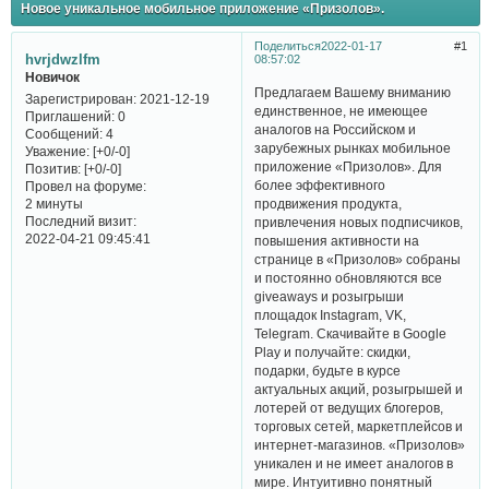
Новое уникальное мобильное приложение «Призолов».
Поделиться
2022-01-17
1
hvrjdwzlfm
08:57:02
Новичок
Предлагаем Вашему вниманию
Зарегистрирован
: 2021-12-19
единственное, не имеющее
Приглашений:
0
аналогов на Российском и
Сообщений:
4
зарубежных рынках мобильное
Уважение:
[+0/-0]
приложение «Призолов». Для
Позитив:
[+0/-0]
более эффективного
Провел на форуме:
продвижения продукта,
2 минуты
Последний визит:
привлечения новых подписчиков,
2022-04-21 09:45:41
повышения активности на
странице в «Призолов» собраны
и постоянно обновляются все
giveaways и розыгрыши
площадок Instagram, VK,
Telegram. Скачивайте в Google
Play и получайте: скидки,
подарки, будьте в курсе
актуальных акций, розыгрышей и
лотерей от ведущих блогеров,
торговых сетей, маркетплейсов и
интернет-магазинов. «Призолов»
уникален и не имеет аналогов в
мире. Интуитивно понятный