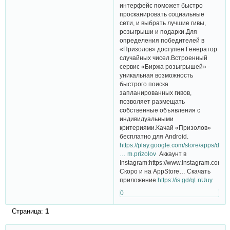
интерфейс поможет быстро
просканировать социальные
сети, и выбрать лучшие гивы,
розыгрыши и подарки.Для
определения победителей в
«Призолов» доступен Генератор
случайных чисел.Встроенный
сервис «Биржа розыгрышей» -
уникальная возможность
быстрого поиска
запланированных гивов,
позволяет размещать
собственные объявления с
индивидуальными
критериями.Качай «Призолов»
бесплатно для Android.
https://play.google.com/store/apps/deta
… m.prizolov
Аккаунт в
Instagram:https://www.instagram.com/pr
Скоро и на AppStore… Скачать
приложение
https://is.gd/qLnUuy
0
Страница:
1